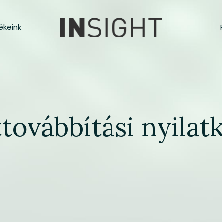
ékeink
továbbítási nyilat