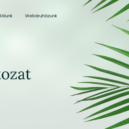
Rólunk
Webáruházunk
kozat