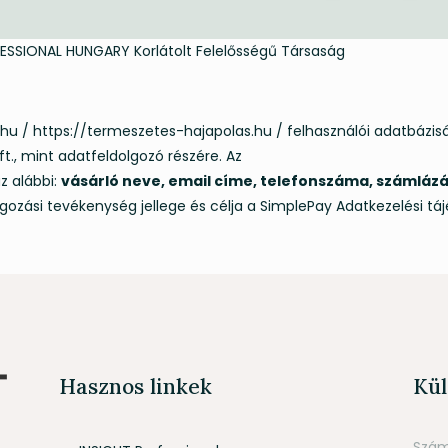
SSIONAL HUNGARY Korlátolt Felelősségű Társaság
hu / https://termeszetes-hajapolas.hu / felhasználói adatbázis
t., mint adatfeldolgozó részére. Az
z alábbi:
vásárló neve, email címe, telefonszáma, számlázás
gozási tevékenység jellege és célja a SimplePay Adatkezelési táj
Hasznos linkek
Kül
Szám