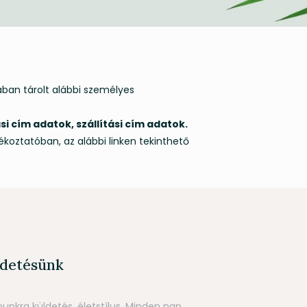
ában tárolt alábbi személyes
i cím adatok, szállítási cím adatok.
ékoztatóban, az alábbi linken tekinthető
detésünk
unkra küldetés, életstílus. Minden nap