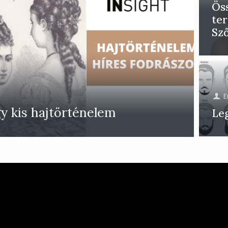
Ös
te
Sz
E
y kis hajtörténelem
Leg