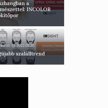
szhangban a
rmészettel: INCOLOR
őkítőpor
rika
at
2022.05.20.
újabb szalálltrend