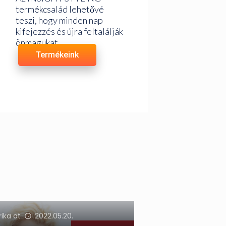
termékcsalád lehetővé
teszi, hogy minden nap
kifejezzés és újra feltalálják
önmagukat
Termékeink
rika
at
2022.05.20.