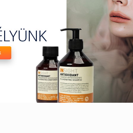
ÉLYÜNK
k