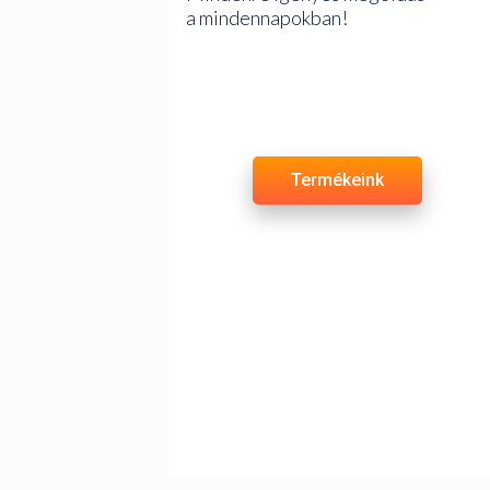
a mindennapokban!
Termékeink