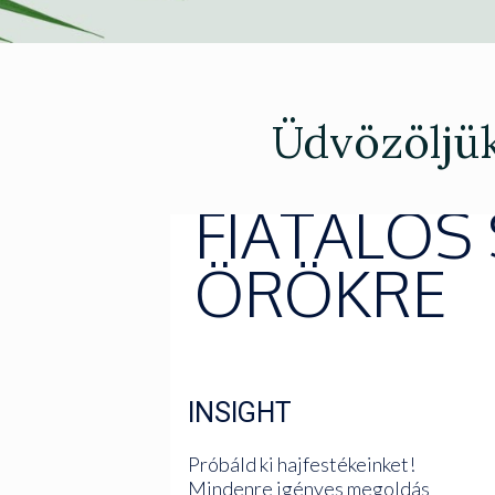
Üdvözöljük
FIATALOS
ÖRÖKRE
INSIGHT
Próbáld ki hajfestékeinket!
Mindenre igényes megoldás