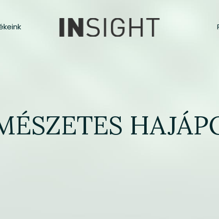
ékeink
MÉSZETES HAJÁP