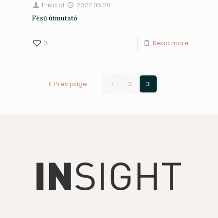
Erika
at
2022.05.20.
Fésű útmutató
0
Read more
Prev page
1
2
3