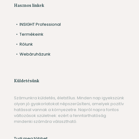
Hasznos linkek
INSIGHT Professional
Termékeink
Rólunk
Webáruházunk
Küldetésünk
Számunkra küldetés, életstílus. Minden nap igyekszünk
olyan jó gyakorlatokat népszerűsíteni, amelyek pozitív
hatással vannak a környezetre. Napról napra fontos
változások születnek: ezért a fenntarthatóság
mindenki számára választható.
Tudj meg többet